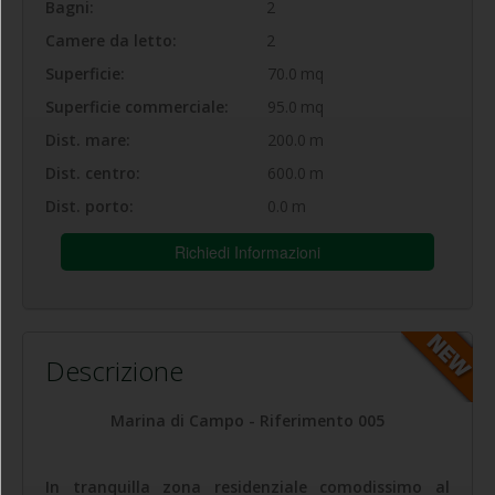
Bagni:
2
Camere da letto:
2
Superficie:
70.0
mq
Superficie commerciale:
95.0
mq
Dist. mare:
200.0
m
Dist. centro:
600.0
m
Dist. porto:
0.0
m
Richiedi Informazioni
Descrizione
Marina di Campo - Riferimento 005
In tranquilla zona residenziale comodissimo al