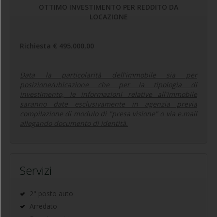
OTTIMO INVESTIMENTO PER REDDITO DA
LOCAZIONE
Richiesta € 495.000,00
Data la particolarità dell'immobile sia per
posizione/ubicazione che per la tipologia di
investimento, le informazioni relative all'immobile
saranno date esclusivamente in agenzia previa
compilazione di modulo di "presa visione" o via e.mail
allegando documento di identità.
Servizi
2° posto auto
Arredato