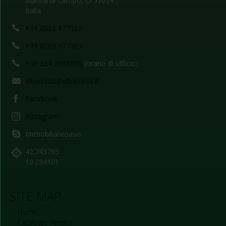
Marina di Campo, LI 57034
Italia
+39 0565 977365
+39 0565 977963
+39 334 2985850
(orario di ufficio)
elbaoasis@elbaoasis.it
Facebook
Instagram
Immobiliareoasis
42.743795
10.234101
SITE MAP
Home
Catalogo Vendite