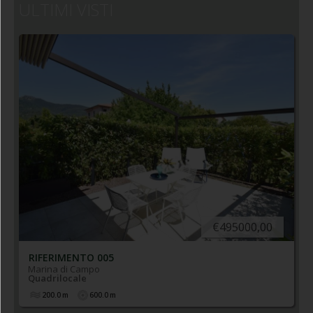
ULTIMI VISTI
€495000,00
RIFERIMENTO 005
Marina di Campo
Quadrilocale
200.0
m
600.0
m