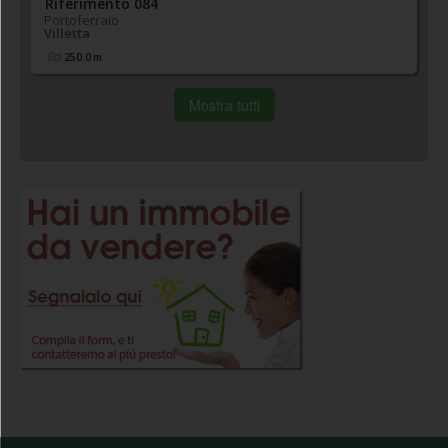
Riferimento 084
Portoferraio
Villetta
250.0
m
Mostra tutti