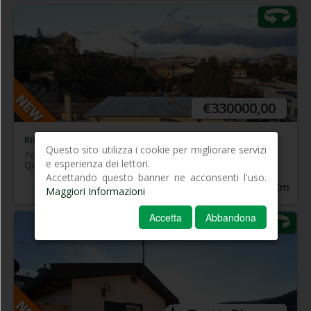
In prossimità del centro, nella prima periferia e
comodo a tutti i servizi - Luminoso attico, libero su 4
lati, posto al 3° piano di piccolo complesso
condominiale, con ampissima terrazza privata ed
.
ottima esposizione
€330000,00
RIFERIMENTO 067
Questo sito utilizza i cookie per migliorare servizi
Portoferraio
e esperienza dei lettori.
Quadrilocale
Accettando questo banner ne acconsenti l'uso.
1.5
Km
1.0
Km
Maggiori Informazioni
Accetta
Abbandona
In prossimità del mare e del centro di Marina di
Campo in zona tranquilla con giardino/terreno di
proprietà, ampia terrazza attrezzata esclusiva, oltre
aree parcheggio e locali tecnici - Fabbricato di
recentissima costruzione
+
disposto su due livelli
completamente indipendente