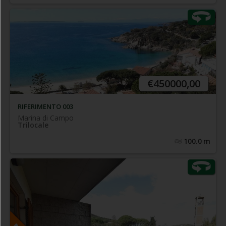
In una delle più prestigiose località balneari dell'Isola d'Elba
con splendida vista mare e comodo sentiero di discesa
verso la spiaggia - Elegante e curatissimo appartamento
climatizzato, con spazio esterno panoramico coperto
€450000,00
RIFERIMENTO 003
Marina di Campo
Trilocale
100.0
m
Portoferraio - Riferimento 013
Zona tranquilla in prossimità del centro,
Porzione terra-tetto di
comodissima a tutti i servizi -