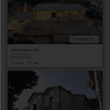
€330000,00
Riferimento 067
Portoferraio
Quadrilocale
1.5
Km
1.0
Km