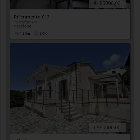
€480000,00
Riferimento 013
Portoferraio
Porzione
1.5
Km
2.0
Km
€560000,00