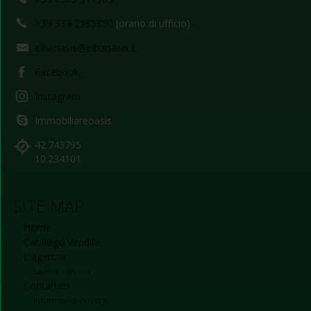
+39 334 2985850
(orario di ufficio)
elbaoasis@elbaoasis.it
Facebook
Instagram
Immobiliareoasis
42.743795
10.234101
SITE MAP
Home
Catalogo Vendite
L'agenzia
Lavora con noi
Contattaci
Informativa Privacy