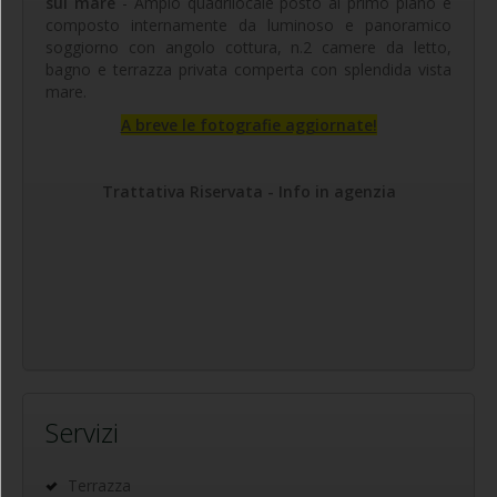
sul mare
- Ampio quadrilocale posto al primo piano e
composto internamente da luminoso e panoramico
soggiorno con angolo cottura, n.2 camere da letto,
bagno e terrazza privata comperta con splendida vista
mare.
A breve le fotografie aggiornate!
Trattativa Riservata - Info in agenzia
Servizi
Terrazza