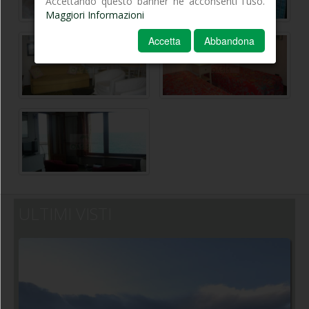
Accettando questo banner ne acconsenti l'uso.
Maggiori Informazioni
Accetta
Abbandona
ULTIMI VISTI