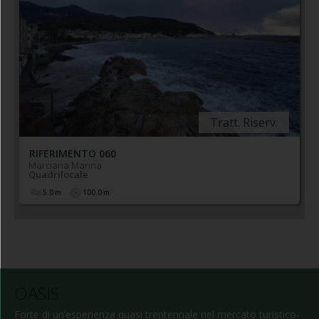
Tratt. Riserv.
RIFERIMENTO 060
Marciana Marina
Quadrilocale
5.0
m
100.0
m
OASIS
Forte di un’esperienza quasi trentennale nel mercato turistico-