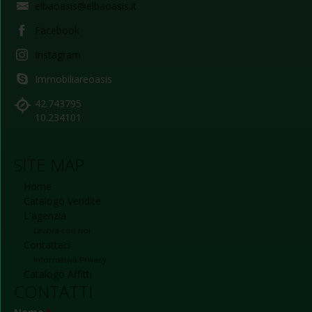
elbaoasis@elbaoasis.it
Facebook
Instagram
Immobiliareoasis
42.743795
10.234101
SITE MAP
Home
Catalogo Vendite
L'agenzia
Lavora con noi
Contattaci
Informativa Privacy
Catalogo Affitti
CONTATTI