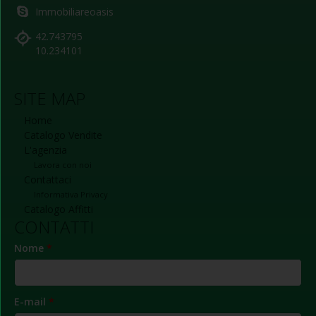
Immobiliareoasis
42.743795
10.234101
SITE MAP
Home
Catalogo Vendite
L'agenzia
Lavora con noi
Contattaci
Informativa Privacy
Catalogo Affitti
CONTATTI
Nome
*
E-mail
*