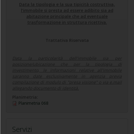
Data la tipologia e la sua tipicità costruttiva,
l’immobile si presta ad essere adibito sia ad
abitazione principale che ad eventuale
trasformazione in struttura ricettiva.
Trattativa Riservata
Data la particolarità dell'immobile sia per
posizione/ubicazione che per la tipologia di
investimento, le informazioni relative all'immobile
saranno date esclusivamente in agenzia previa
compilazione di modulo di "presa visione" o via e.mail
allegando documento di identità.
Planimetria:
Planimetria 068
Servizi