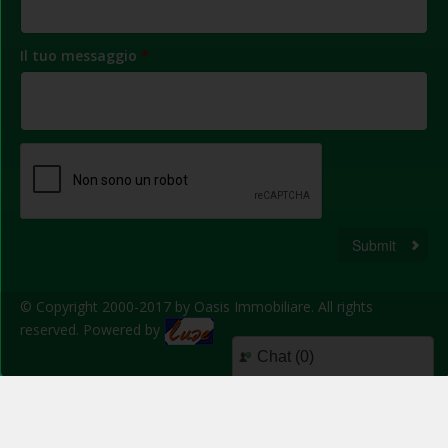
Il tuo messaggio
*
Submit
© Copyright 2000-2017 by Oasis Immobiliare. All rights
reserved. Powered by
Chat (
0
)