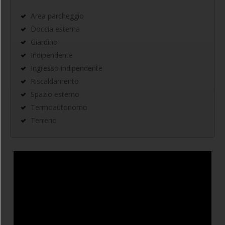
Area parcheggio
Doccia esterna
Giardino
Indipendente
Ingresso indipendente
Riscaldamento
Spazio esterno
Termoautonomo
Terreno