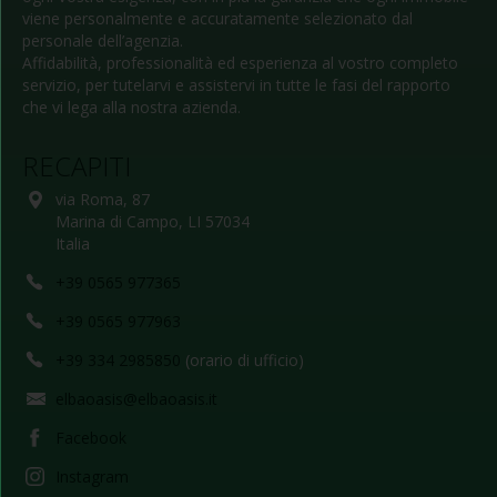
viene personalmente e accuratamente selezionato dal
personale dell’agenzia.
Affidabilità, professionalità ed esperienza al vostro completo
servizio, per tutelarvi e assistervi in tutte le fasi del rapporto
che vi lega alla nostra azienda.
RECAPITI
via Roma, 87
Marina di Campo, LI 57034
Italia
+39 0565 977365
+39 0565 977963
+39 334 2985850
(orario di ufficio)
elbaoasis@elbaoasis.it
Facebook
Instagram