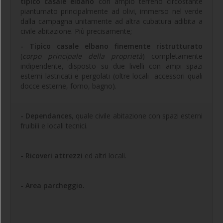
tipico casale elbano
con ampio terreno circostante
piantumato principalmente ad olivi, immerso nel verde
dalla campagna unitamente ad altra cubatura adibita a
civile abitazione. Più precisamente;
- Tipico casale elbano finemente ristrutturato
(
corpo principale della proprietà
) completamente
indipendente, disposto su due livelli con ampi spazi
esterni lastricati e pergolati (oltre locali accessori quali
docce esterne, forno, bagno).
- Dependances
, quale civile abitazione con spazi esterni
fruibili e locali tecnici.
- Ricoveri attrezzi
ed altri locali.
- Area parcheggio.