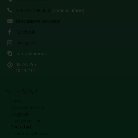
+39 334 2985850
(orario di ufficio)
elbaoasis@elbaoasis.it
Facebook
Instagram
Immobiliareoasis
42.743795
10.234101
SITE MAP
Home
Catalogo Vendite
L'agenzia
Lavora con noi
Contattaci
Informativa Privacy