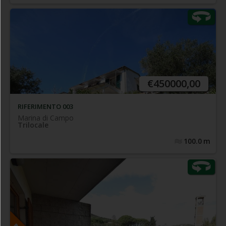
In una delle più prestigiose località balneari dell'Isola d'Elba
con splendida vista mare e comodo sentiero di discesa
verso la spiaggia - Elegante e curatissimo appartamento
climatizzato, con spazio esterno panoramico coperto
€450000,00
RIFERIMENTO 003
Marina di Campo
Trilocale
100.0
m
Portoferraio - Riferimento 013
Zona tranquilla in prossimità del centro,
Porzione terra-tetto di
comodissima a tutti i servizi -