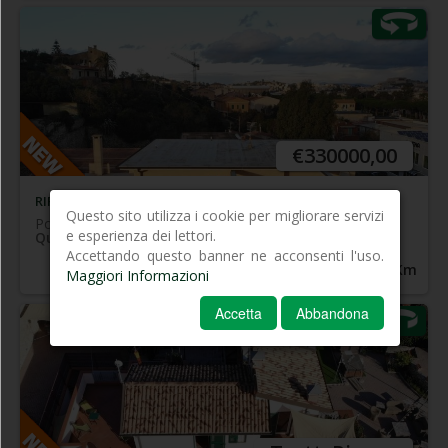
In prossimità del centro, nella prima periferia e
comodo a tutti i servizi - Luminoso attico, libero su 4
lati, posto al 3° piano di piccolo complesso
condominiale, con ampissima terrazza privata ed
.
ottima esposizione
€330000,00
RIFERIMENTO 067
Questo sito utilizza i cookie per migliorare servizi
Portoferraio
e esperienza dei lettori.
Quadrilocale
Accettando questo banner ne acconsenti l'uso.
1.5
Km
1.0
Km
Maggiori Informazioni
Accetta
Abbandona
In prossimità del mare e del centro di Marina di
Campo in zona tranquilla con giardino/terreno di
proprietà, ampia terrazza attrezzata esclusiva, oltre
aree parcheggio e locali tecnici - Fabbricato di
recentissima costruzione
+
disposto su due livelli
completamente indipendente