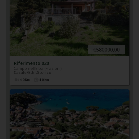
€580000,00
Riferimento 020
Campo nell’Elba (Frazioni)
Casale/Edif.Storico
4.0
Km
4.0
Km