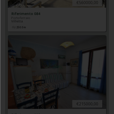
€560000,00
Riferimento 084
Portoferraio
Villetta
250.0
m
€215000,00